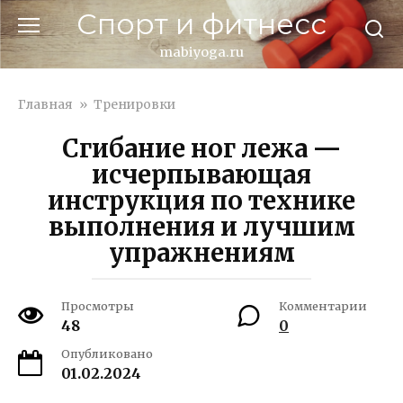
Перейти
Спорт и фитнесс
к
контенту
mabiyoga.ru
Главная
»
Тренировки
Сгибание ног лежа —
исчерпывающая
инструкция по технике
выполнения и лучшим
упражнениям
Просмотры
Комментарии
48
0
Опубликовано
01.02.2024