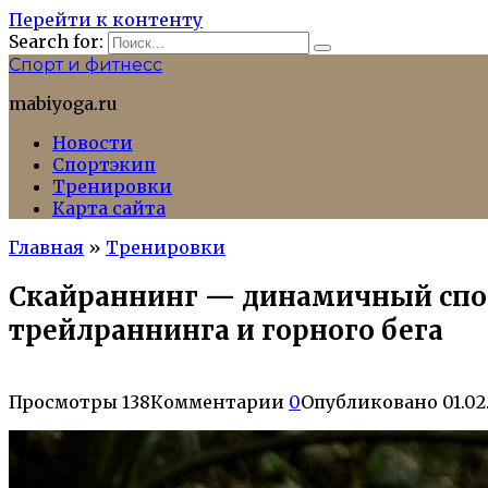
Перейти к контенту
Search for:
Спорт и фитнесс
mabiyoga.ru
Новости
Спортэкип
Тренировки
Карта сайта
Главная
»
Тренировки
Скайраннинг — динамичный спорт
трейлраннинга и горного бега
Просмотры
138
Комментарии
0
Опубликовано
01.02