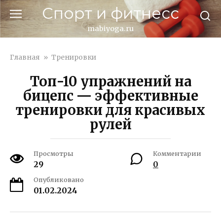
Перейти
Спорт и фитнесс
к
контенту
mabiyoga.ru
Главная
»
Тренировки
Топ-10 упражнений на
бицепс — эффективные
тренировки для красивых
рулей
Просмотры
Комментарии
29
0
Опубликовано
01.02.2024