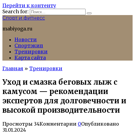
Перейти к контенту
Search for:
Спорт и фитнесс
mabiyoga.ru
Новости
Спортэкип
Тренировки
Карта сайта
Главная
»
Тренировки
Уход и смазка беговых лыж с
камусом — рекомендации
экспертов для долговечности и
высокой производительности
Просмотры
34
Комментарии
0
Опубликовано
31.01.2024