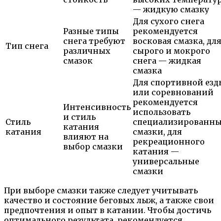
— жидкую смазку
Для сухого снега
Разные типы
рекомендуется
снега требуют
восковая смазка, дл
Тип снега
различных
сырого и мокрого
смазок
снега — жидкая
смазка
Для спортивной езд
или соревнований
рекомендуется
Интенсивность
использовать
и стиль
Стиль
специализированн
катания
катания
смазки, для
влияют на
рекреационного
выбор смазки
катания —
универсальные
смазки
При выборе смазки также следует учитывать
качество и состояние беговых лыж, а также свои
предпочтения и опыт в катании. Чтобы достичь
оптимального результата, рекомендуется