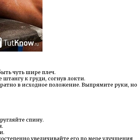
ыть чуть шире плеч.
штангу к груди, согнув локти.
братно в исходное положение. Выпрямите руки, но
ругляйте спину.
я.
и.
 постепенно увеличивайте его по мере улучшения