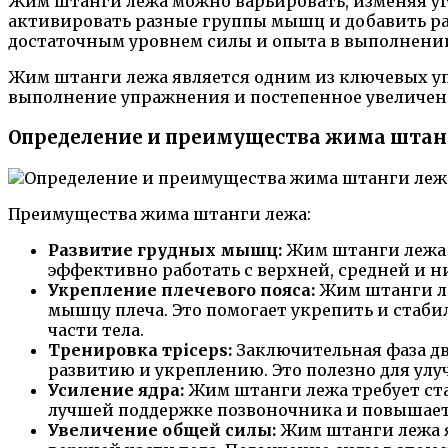
Жим штанги лежа можно варьировать, изменяя уг
активировать разные группы мышц и добавить ра
достаточным уровнем силы и опыта в выполнении
Жим штанги лежа является одним из ключевых уп
выполнение упражнения и постепенное увеличени
Определение и преимущества жима штан
Преимущества жима штанги лежа:
Развитие грудных мышц:
Жим штанги лежа а
эффективно работать с верхней, средней и н
Укрепление плечевого пояса:
Жим штанги ле
мышцу плеча. Это помогает укрепить и стаб
части тела.
Тренировка трiceps:
Заключительная фаза дв
развитию и укреплению. Это полезно для улу
Усиление ядра:
Жим штанги лежа требует ста
лучшей поддержке позвоночника и повышает
Увеличение общей силы:
Жим штанги лежа я