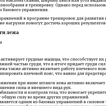
ол наклона скамьи, ширину хвата или угол выдавл
знообразия в тренировку. Однако перед использо
 базового упражнения.
ражнений в программе тренировок для развития г
е нагрузки помогут достичь хороших результатов 
ги лежа
ктивирует грудные мышцы, что способствует их р
ижней частью груди, что в итоге придает груди с
жа также активно включает работу плечевого пояс
илизировать плечевой пояс, что важно для предот
ижения при жиме штанги лежа активно включает т
чшения силы и внешнего вида рук.
бильности и контроля тела, что помогает укрепить
 общую силу во время других упражнений.
вляется одним из базовых упражнений в силовом 