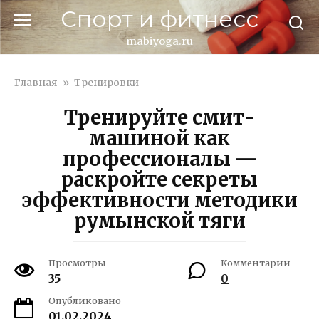
Перейти
Спорт и фитнесс
к
контенту
mabiyoga.ru
Главная
»
Тренировки
Тренируйте смит-
машиной как
профессионалы —
раскройте секреты
эффективности методики
румынской тяги
Просмотры
Комментарии
35
0
Опубликовано
01.02.2024