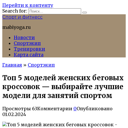
Перейти к контенту
Search for:
Спорт и фитнесс
mabiyoga.ru
Новости
Спортэкип
Тренировки
Карта сайта
Главная
»
Спортэкип
Топ 5 моделей женских беговых
кроссовок — выбирайте лучшие
модели для занятий спортом
Просмотры
63
Комментарии
0
Опубликовано
01.02.2024