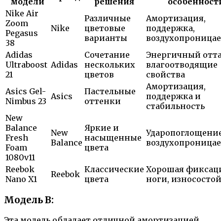
модели
решения
особенност
Nike Air
Различные
Амортизация,
Zoom
Nike
цветовые
поддержка,
Pegasus
варианты
воздухопроница
38
Adidas
Сочетание
Энергичный отта
Ultraboost
Adidas
нескольких
влагоотводящие
21
цветов
свойства
Амортизация,
Asics Gel-
Пастельные
Asics
поддержка и
Nimbus 23
оттенки
стабильность
New
Balance
Яркие и
New
Ударопоглощение
Fresh
насыщенные
Balance
воздухопроница
Foam
цвета
1080v11
Reebok
Классические
Хорошая фиксац
Reebok
Nano X1
цвета
ноги, износосто
Модель B:
Эта модель обладает отличной амортизацией,