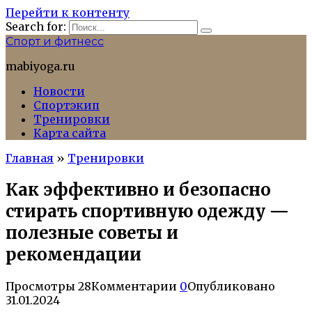
Перейти к контенту
Search for:
Спорт и фитнесс
mabiyoga.ru
Новости
Спортэкип
Тренировки
Карта сайта
Главная
»
Тренировки
Как эффективно и безопасно
стирать спортивную одежду —
полезные советы и
рекомендации
Просмотры
28
Комментарии
0
Опубликовано
31.01.2024